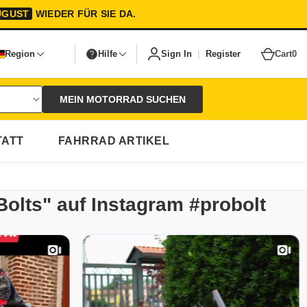
UGUST
WIEDER FÜR SIE DA.
|
Region
Hilfe
Sign In
Register
Cart
0
MEIN MOTORRAD SUCHEN
ATT
FAHRRAD ARTIKEL
Bolts" auf Instagram #probolt