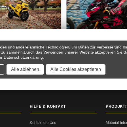
ies und andere ähnliche Technologien, um Daten zur Verbesserung Ih
s zu sammeln.
Durch das Verwenden unserer Website akzeptieren Sie di
er
Datenschutzerklärung
.
Alle ablehnen
Alle Cookies akzeptieren
 & ZAHLUNGSBEDINGUNGEN
SICHERER CHECKOUT
5000+ B
HILFE & KONTAKT
PRODUKT
Kontaktiere Uns
Material Inf