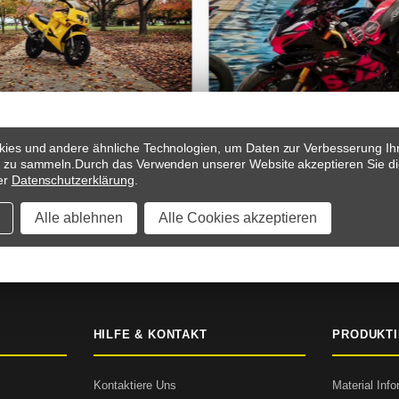
ies und andere ähnliche Technologien, um Daten zur Verbesserung Ih
s zu sammeln.
Durch das Verwenden unserer Website akzeptieren Sie di
er
Datenschutzerklärung
.
Alle ablehnen
Alle Cookies akzeptieren
 & ZAHLUNGSBEDINGUNGEN
SICHERER CHECKOUT
5000+ B
HILFE & KONTAKT
PRODUKT
Kontaktiere Uns
Material Inf