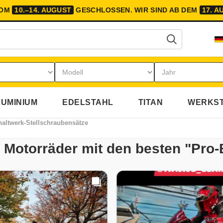
VOM
10.–14. AUGUST
GESCHLOSSEN.
WIR SIND AB DEM
17. A
UMINIUM
EDELSTAHL
TITAN
WERKST
altwerk-Stellschraubensätze
re Motorräder mit den besten "Pro-