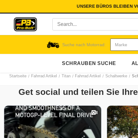
UNSERE BÜROS BLEIBEN 
Suche nach Motorrad:
SCHRAUBEN SUCHE
AL
Startseite
Fahrrad Artikel
Titan
Fahrrad Artikel
Schaltwerke
Sch
Get social und teilen Sie Ih