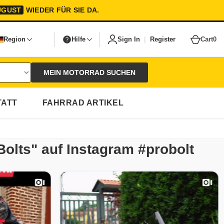
UGUST
WIEDER FÜR SIE DA.
|
Region
Hilfe
Sign In
Register
Cart
0
MEIN MOTORRAD SUCHEN
ATT
FAHRRAD ARTIKEL
Bolts" auf Instagram #probolt