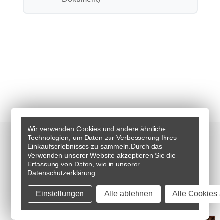
Get social und teilen Sie Ihre
Wir verwenden Cookies und andere ähnliche
Technologien, um Daten zur Verbesserung Ihres
Einkaufserlebnisses zu sammeln.
Durch das
Motorräder mit den besten
Verwenden unserer Website akzeptieren Sie die
Erfassung von Daten, wie in unserer
"Pro-Bolts" auf Instagram
Datenschutzerklärung
.
#probolt
Einstellungen
Alle ablehnen
Alle Cookies 