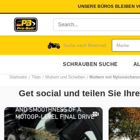
UNSERE BÜROS BLEIBEN 
Suche nach Motorrad:
SCHRAUBEN SUCHE
AL
Startseite
Titan
Muttern und Scheiben
Muttern mit Nylonsicheru
Get social und teilen Sie Ih