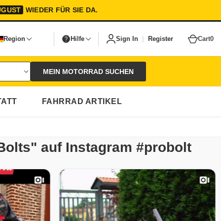
UGUST
WIEDER FÜR SIE DA.
|
Region
Hilfe
Sign In
Register
Cart
0
MEIN MOTORRAD SUCHEN
ATT
FAHRRAD ARTIKEL
Bolts" auf Instagram #probolt