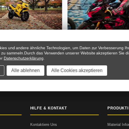
ies und andere ähnliche Technologien, um Daten zur Verbesserung Ih
s zu sammeln.
Durch das Verwenden unserer Website akzeptieren Sie di
er
Datenschutzerklärung
.
Alle ablehnen
Alle Cookies akzeptieren
 & ZAHLUNGSBEDINGUNGEN
SICHERER CHECKOUT
5000+ B
HILFE & KONTAKT
PRODUKT
Kontaktiere Uns
Material Inf