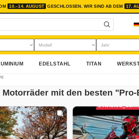
VOM
10.–14. AUGUST
GESCHLOSSEN.
WIR SIND AB DEM
17. A
UMINIUM
EDELSTAHL
TITAN
WERKST
ng
re Motorräder mit den besten "Pro-