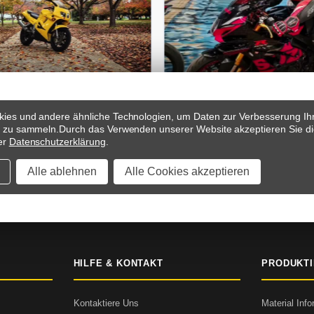
ies und andere ähnliche Technologien, um Daten zur Verbesserung Ih
s zu sammeln.
Durch das Verwenden unserer Website akzeptieren Sie di
er
Datenschutzerklärung
.
Alle ablehnen
Alle Cookies akzeptieren
 & ZAHLUNGSBEDINGUNGEN
SICHERER CHECKOUT
5000+ B
HILFE & KONTAKT
PRODUKT
Kontaktiere Uns
Material Inf