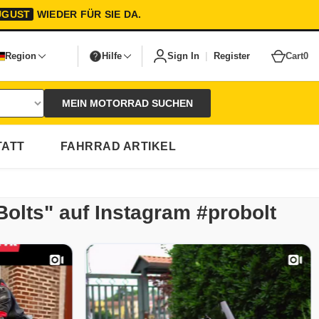
UGUST
WIEDER FÜR SIE DA.
|
Region
Hilfe
Sign In
Register
Cart
0
MEIN MOTORRAD SUCHEN
ATT
FAHRRAD ARTIKEL
Bolts" auf Instagram #probolt